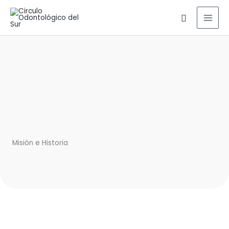
Ir
Buscar
al
contenido
Misión e Historia​